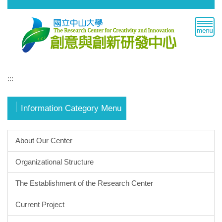
Jump
to
the
main
content
block
:::
Information Category Menu
About Our Center
Organizational Structure
The Establishment of the Research Center
Current Project